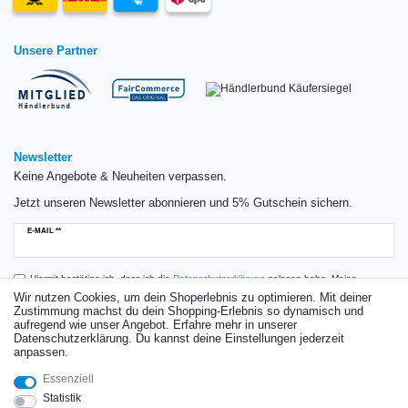
Unsere Partner
Newsletter
Keine Angebote & Neuheiten verpassen.
Jetzt unseren Newsletter abonnieren und 5% Gutschein sichern.
Newsletter
E-MAIL **
Honig
Hiermit bestätige ich, dass ich die
Daten­schutz­erklärung
gelesen habe. Meine
Einwilligung kann ich jederzeit widerrufen.**
Wir nutzen Cookies, um dein Shoperlebnis zu optimieren. Mit deiner
Zustimmung machst du dein Shopping-Erlebnis so dynamisch und
aufregend wie unser Angebot. Erfahre mehr in unserer
Abonnieren
Datenschutzerklärung. Du kannst deine Einstellungen jederzeit
anpassen.
** Hierbei handelt es sich um ein Pflichtfeld.
Essenziell
Bewertungen
Statistik