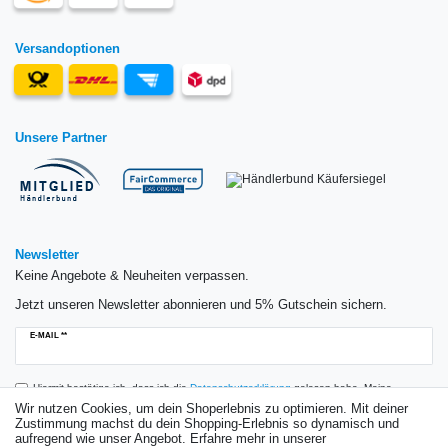
Versandoptionen
Unsere Partner
Newsletter
Keine Angebote & Neuheiten verpassen.
Jetzt unseren Newsletter abonnieren und 5% Gutschein sichern.
Newsletter
E-MAIL **
Honig
Hiermit bestätige ich, dass ich die
Daten­schutz­erklärung
gelesen habe. Meine
Einwilligung kann ich jederzeit widerrufen.**
Wir nutzen Cookies, um dein Shoperlebnis zu optimieren. Mit deiner
Zustimmung machst du dein Shopping-Erlebnis so dynamisch und
aufregend wie unser Angebot. Erfahre mehr in unserer