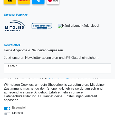
Unsere Partner
Newsletter
Keine Angebote & Neuheiten verpassen.
Jetzt unseren Newsletter abonnieren und 5% Gutschein sichern.
Newsletter
E-MAIL **
Honig
Hiermit bestätige ich, dass ich die
Daten­schutz­erklärung
gelesen habe. Meine
Einwilligung kann ich jederzeit widerrufen.**
Wir nutzen Cookies, um dein Shoperlebnis zu optimieren. Mit deiner
Zustimmung machst du dein Shopping-Erlebnis so dynamisch und
aufregend wie unser Angebot. Erfahre mehr in unserer
Abonnieren
Datenschutzerklärung. Du kannst deine Einstellungen jederzeit
anpassen.
** Hierbei handelt es sich um ein Pflichtfeld.
Essenziell
Bewertungen
Statistik