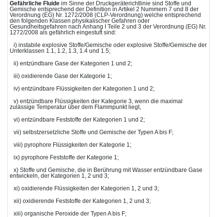
Gefährliche Fluide
im Sinne der Druckgeräterichtlinie sind Stoffe und
Gemische entsprechend der Definition in Artikel 2 Nummern 7 und 8 der
Verordnung (EG) Nr. 1272/2008 (CLP-Verordnung) welche entsprechend
den folgenden Klassen physikalischer Gefahren oder
Gesundheitsgefahren nach Anhang I Teile 2 und 3 der Verordnung (EG) Nr.
1272/2008 als gefährlich eingestuft sind:
i) instabile explosive Stoffe/Gemische oder explosive Stoffe/Gemische der
Unterklassen 1.1, 1.2, 1.3, 1.4 und 1.5;
ii) entzündbare Gase der Kategorien 1 und 2;
iii) oxidierende Gase der Kategorie 1;
iv) entzündbare Flüssigkeiten der Kategorien 1 und 2;
v) entzündbare Flüssigkeiten der Kategorie 3, wenn die maximal
zulässige Temperatur über dem Flammpunkt liegt,
vi) entzündbare Feststoffe der Kategorien 1 und 2;
vii) selbstzersetzliche Stoffe und Gemische der Typen A bis F;
viii) pyrophore Flüssigkeiten der Kategorie 1;
ix) pyrophore Feststoffe der Kategorie 1;
x) Stoffe und Gemische, die in Berührung mit Wasser entzündbare Gase
entwickeln, der Kategorien 1, 2 und 3;
xi) oxidierende Flüssigkeiten der Kategorien 1, 2 und 3;
xii) oxidierende Feststoffe der Kategorien 1, 2 und 3;
xiii) organische Peroxide der Typen A bis F;