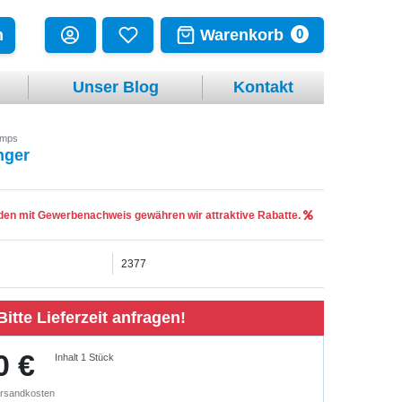
Warenkorb
n
0
Unser Blog
Kontakt
umps
nger
en mit Gewerbenachweis gewähren wir attraktive Rabatte.
2377
Bitte Lieferzeit anfragen!
0 €
Inhalt
1
Stück
rsandkosten