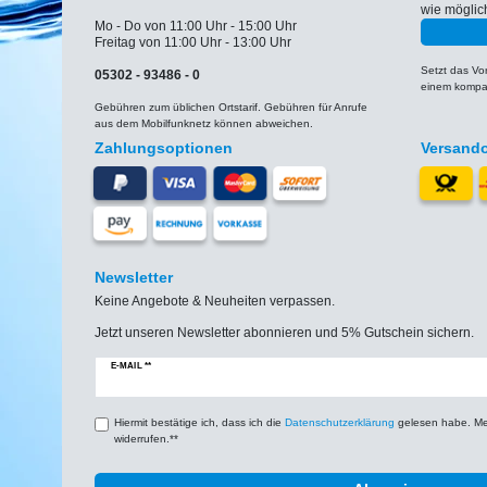
wie möglic
Mo - Do von 11:00 Uhr - 15:00 Uhr
Freitag von 11:00 Uhr - 13:00 Uhr
Setzt das V
05302 - 93486 - 0
einem kompat
Gebühren zum üblichen Ortstarif. Gebühren für Anrufe
aus dem Mobilfunknetz können abweichen.
Zahlungsoptionen
Versand
Newsletter
Keine Angebote & Neuheiten verpassen.
Jetzt unseren Newsletter abonnieren und 5% Gutschein sichern.
Newsletter
E-MAIL **
Honig
Hiermit bestätige ich, dass ich die
Daten­schutz­erklärung
gelesen habe. Mein
widerrufen.**