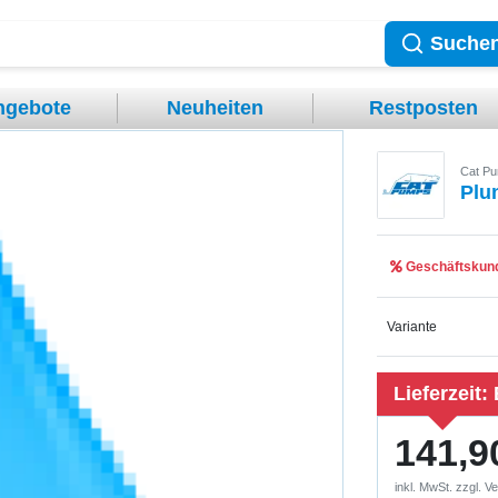
Suche
ngebote
Neuheiten
Restposten
Cat P
Plu
Geschäftskund
Variante
Lieferzeit:
141,9
inkl. MwSt. zzgl.
Ve