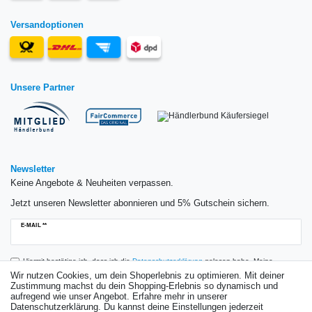
Versandoptionen
Unsere Partner
Newsletter
Keine Angebote & Neuheiten verpassen.
Jetzt unseren Newsletter abonnieren und 5% Gutschein sichern.
Newsletter
E-MAIL **
Honig
Hiermit bestätige ich, dass ich die
Daten­schutz­erklärung
gelesen habe. Meine
Einwilligung kann ich jederzeit widerrufen.**
Wir nutzen Cookies, um dein Shoperlebnis zu optimieren. Mit deiner
Zustimmung machst du dein Shopping-Erlebnis so dynamisch und
aufregend wie unser Angebot. Erfahre mehr in unserer
Abonnieren
Datenschutzerklärung. Du kannst deine Einstellungen jederzeit