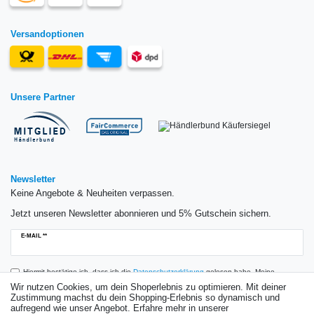
Versandoptionen
Unsere Partner
Newsletter
Keine Angebote & Neuheiten verpassen.
Jetzt unseren Newsletter abonnieren und 5% Gutschein sichern.
Newsletter
E-MAIL **
Honig
Hiermit bestätige ich, dass ich die
Daten­schutz­erklärung
gelesen habe. Meine
Einwilligung kann ich jederzeit widerrufen.**
Wir nutzen Cookies, um dein Shoperlebnis zu optimieren. Mit deiner
Zustimmung machst du dein Shopping-Erlebnis so dynamisch und
aufregend wie unser Angebot. Erfahre mehr in unserer