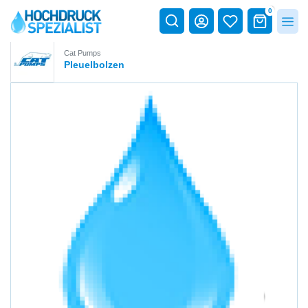
0
Cat Pumps
Pleuelbolzen