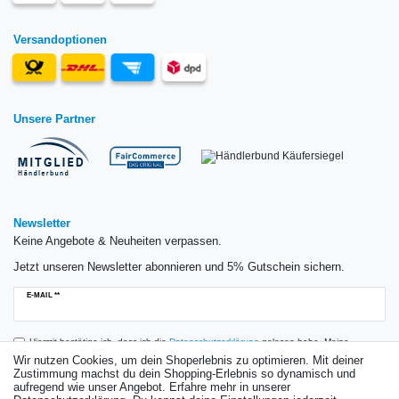
Versandoptionen
Unsere Partner
Newsletter
Keine Angebote & Neuheiten verpassen.
Jetzt unseren Newsletter abonnieren und 5% Gutschein sichern.
Newsletter
E-MAIL **
Honig
Hiermit bestätige ich, dass ich die
Daten­schutz­erklärung
gelesen habe. Meine
Einwilligung kann ich jederzeit widerrufen.**
Wir nutzen Cookies, um dein Shoperlebnis zu optimieren. Mit deiner
Zustimmung machst du dein Shopping-Erlebnis so dynamisch und
aufregend wie unser Angebot. Erfahre mehr in unserer
Abonnieren