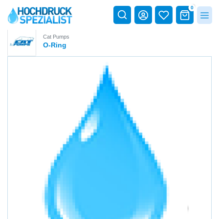
0
Cat Pumps
O-Ring