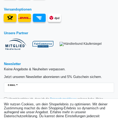
Versandoptionen
Unsere Partner
Newsletter
Keine Angebote & Neuheiten verpassen.
Jetzt unseren Newsletter abonnieren und 5% Gutschein sichern.
Newsletter
E-MAIL **
Honig
Hiermit bestätige ich, dass ich die
Daten­schutz­erklärung
gelesen habe. Meine
Einwilligung kann ich jederzeit widerrufen.**
Wir nutzen Cookies, um dein Shoperlebnis zu optimieren. Mit deiner
Zustimmung machst du dein Shopping-Erlebnis so dynamisch und
aufregend wie unser Angebot. Erfahre mehr in unserer
Abonnieren
Datenschutzerklärung. Du kannst deine Einstellungen jederzeit