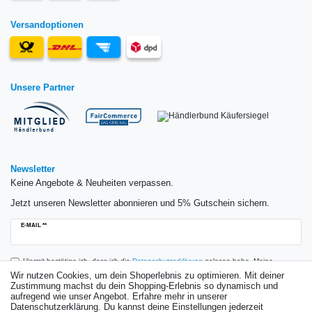
Versandoptionen
Unsere Partner
Newsletter
Keine Angebote & Neuheiten verpassen.
Jetzt unseren Newsletter abonnieren und 5% Gutschein sichern.
Newsletter
E-MAIL **
Honig
Hiermit bestätige ich, dass ich die
Daten­schutz­erklärung
gelesen habe. Meine
Einwilligung kann ich jederzeit widerrufen.**
Wir nutzen Cookies, um dein Shoperlebnis zu optimieren. Mit deiner
Zustimmung machst du dein Shopping-Erlebnis so dynamisch und
aufregend wie unser Angebot. Erfahre mehr in unserer
Abonnieren
Datenschutzerklärung. Du kannst deine Einstellungen jederzeit