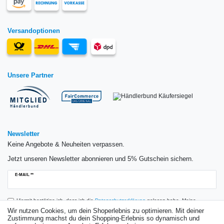
Versandoptionen
Unsere Partner
Newsletter
Keine Angebote & Neuheiten verpassen.
Jetzt unseren Newsletter abonnieren und 5% Gutschein sichern.
Newsletter
E-MAIL **
Honig
Hiermit bestätige ich, dass ich die
Daten­schutz­erklärung
gelesen habe. Meine
Einwilligung kann ich jederzeit widerrufen.**
Wir nutzen Cookies, um dein Shoperlebnis zu optimieren. Mit deiner
Zustimmung machst du dein Shopping-Erlebnis so dynamisch und