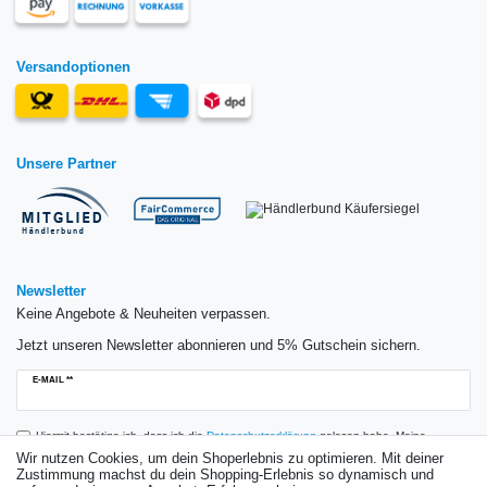
Versandoptionen
Unsere Partner
Newsletter
Keine Angebote & Neuheiten verpassen.
Jetzt unseren Newsletter abonnieren und 5% Gutschein sichern.
Newsletter
E-MAIL **
Honig
Hiermit bestätige ich, dass ich die
Daten­schutz­erklärung
gelesen habe. Meine
Einwilligung kann ich jederzeit widerrufen.**
Wir nutzen Cookies, um dein Shoperlebnis zu optimieren. Mit deiner
Zustimmung machst du dein Shopping-Erlebnis so dynamisch und