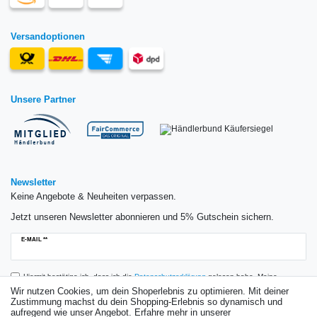
Versandoptionen
Unsere Partner
Newsletter
Keine Angebote & Neuheiten verpassen.
Jetzt unseren Newsletter abonnieren und 5% Gutschein sichern.
Newsletter
E-MAIL **
Honig
Hiermit bestätige ich, dass ich die
Daten­schutz­erklärung
gelesen habe. Meine
Einwilligung kann ich jederzeit widerrufen.**
Wir nutzen Cookies, um dein Shoperlebnis zu optimieren. Mit deiner
Zustimmung machst du dein Shopping-Erlebnis so dynamisch und
aufregend wie unser Angebot. Erfahre mehr in unserer