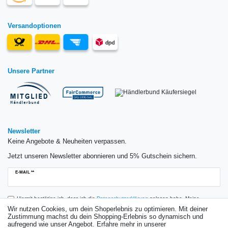
Versandoptionen
Unsere Partner
Newsletter
Keine Angebote & Neuheiten verpassen.
Jetzt unseren Newsletter abonnieren und 5% Gutschein sichern.
Newsletter
E-MAIL **
Honig
Hiermit bestätige ich, dass ich die
Daten­schutz­erklärung
gelesen habe. Meine
Einwilligung kann ich jederzeit widerrufen.**
Wir nutzen Cookies, um dein Shoperlebnis zu optimieren. Mit deiner
Zustimmung machst du dein Shopping-Erlebnis so dynamisch und
aufregend wie unser Angebot. Erfahre mehr in unserer