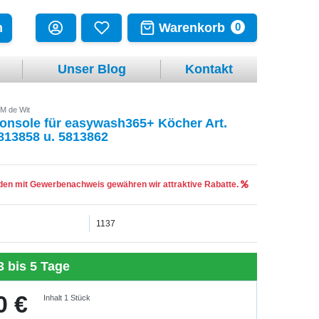
Warenkorb
n
0
Unser Blog
Kontakt
M de Wit
onsole für easywash365+ Köcher Art.
813858 u. 5813862
en mit Gewerbenachweis gewähren wir attraktive Rabatte.
1137
3 bis 5 Tage
0 €
Inhalt
1
Stück