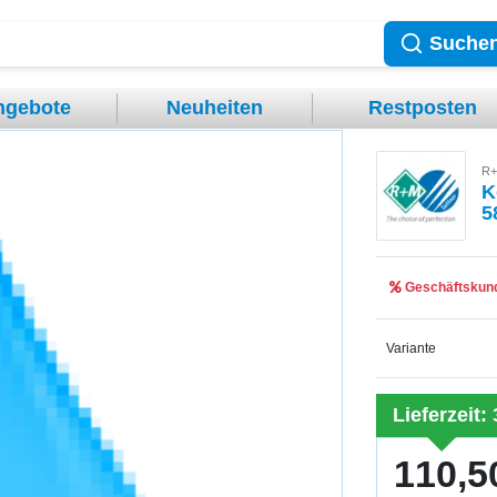
Suche
ngebote
Neuheiten
Restposten
R+
K
5
Geschäftskund
Variante
Lieferzeit:
110,5