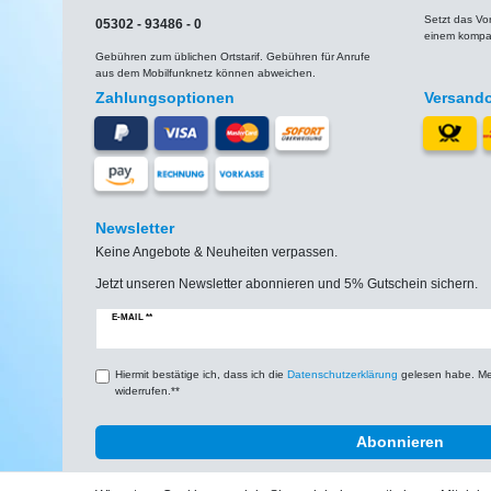
Setzt das V
05302 - 93486 - 0
einem kompat
Gebühren zum üblichen Ortstarif. Gebühren für Anrufe
aus dem Mobilfunknetz können abweichen.
Zahlungsoptionen
Versand
Newsletter
Keine Angebote & Neuheiten verpassen.
Jetzt unseren Newsletter abonnieren und 5% Gutschein sichern.
Newsletter
E-MAIL **
Honig
Hiermit bestätige ich, dass ich die
Daten­schutz­erklärung
gelesen habe. Mein
widerrufen.**
Abonnieren