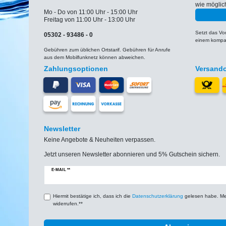
wie möglic
Mo - Do von 11:00 Uhr - 15:00 Uhr
Freitag von 11:00 Uhr - 13:00 Uhr
Setzt das V
05302 - 93486 - 0
einem kompat
Gebühren zum üblichen Ortstarif. Gebühren für Anrufe
aus dem Mobilfunknetz können abweichen.
Zahlungsoptionen
Versand
Newsletter
Keine Angebote & Neuheiten verpassen.
Jetzt unseren Newsletter abonnieren und 5% Gutschein sichern.
Newsletter
E-MAIL **
Honig
Hiermit bestätige ich, dass ich die
Daten­schutz­erklärung
gelesen habe. Mein
widerrufen.**