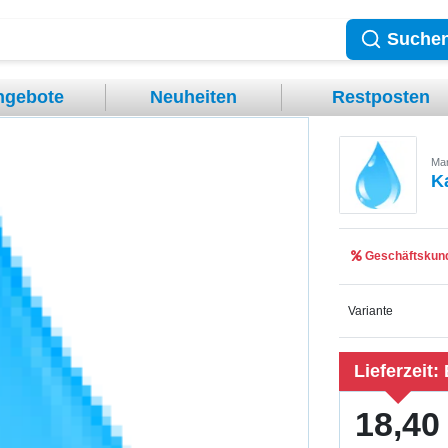
Suche
ngebote
Neuheiten
Restposten
Mar
K
Geschäftskund
Variante
Lieferzeit:
18,40