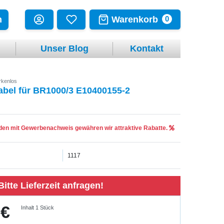
Warenkorb
n
0
Unser Blog
Kontakt
kenlos
abel für BR1000/3 E10400155-2
en mit Gewerbenachweis gewähren wir attraktive Rabatte.
1117
Bitte Lieferzeit anfragen!
 €
Inhalt
1
Stück