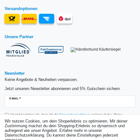
Versandoptionen
Unsere Partner
Newsletter
Keine Angebote & Neuheiten verpassen.
Jetzt unseren Newsletter abonnieren und 5% Gutschein sichern.
Newsletter
E-MAIL **
Honig
Hiermit bestätige ich, dass ich die
Daten­schutz­erklärung
gelesen habe. Meine
Einwilligung kann ich jederzeit widerrufen.**
Wir nutzen Cookies, um dein Shoperlebnis zu optimieren. Mit deiner
Zustimmung machst du dein Shopping-Erlebnis so dynamisch und
aufregend wie unser Angebot. Erfahre mehr in unserer
Abonnieren
Datenschutzerklärung. Du kannst deine Einstellungen jederzeit