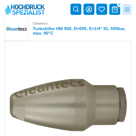
0
Cleantecs
Turbokiller HM 500, D=055, E=1/4“ IG, 500bar,
max. 90°C