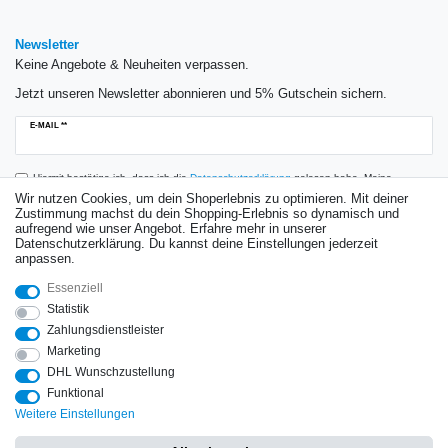
Newsletter
Keine Angebote & Neuheiten verpassen.
Jetzt unseren Newsletter abonnieren und 5% Gutschein sichern.
Newsletter
E-MAIL **
Honig
Hiermit bestätige ich, dass ich die
Daten­schutz­erklärung
gelesen habe. Meine
Einwilligung kann ich jederzeit widerrufen.**
Wir nutzen Cookies, um dein Shoperlebnis zu optimieren. Mit deiner
Zustimmung machst du dein Shopping-Erlebnis so dynamisch und
aufregend wie unser Angebot. Erfahre mehr in unserer
Abonnieren
Datenschutzerklärung. Du kannst deine Einstellungen jederzeit
anpassen.
** Hierbei handelt es sich um ein Pflichtfeld.
Essenziell
Bewertungen
Statistik
Zahlungsdienstleister
Marketing
DHL Wunschzustellung
Impressum
Daten­schutz­erklärung
AGB
Widerrufs­recht
Funktional
Weitere Einstellungen
Vertrag widerrufen
Kontakt