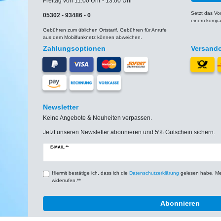
Freitag von 11:00 Uhr - 13:00 Uhr
Setzt das V
05302 - 93486 - 0
einem kompat
Gebühren zum üblichen Ortstarif. Gebühren für Anrufe
aus dem Mobilfunknetz können abweichen.
Zahlungsoptionen
Versand
Newsletter
Keine Angebote & Neuheiten verpassen.
Jetzt unseren Newsletter abonnieren und 5% Gutschein sichern.
Newsletter
E-MAIL **
Honig
Hiermit bestätige ich, dass ich die
Daten­schutz­erklärung
gelesen habe. Mein
widerrufen.**
Abonnieren