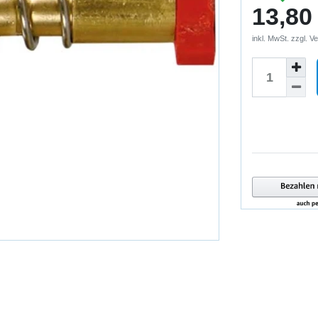
13,80
inkl. MwSt. zzgl.
Ve