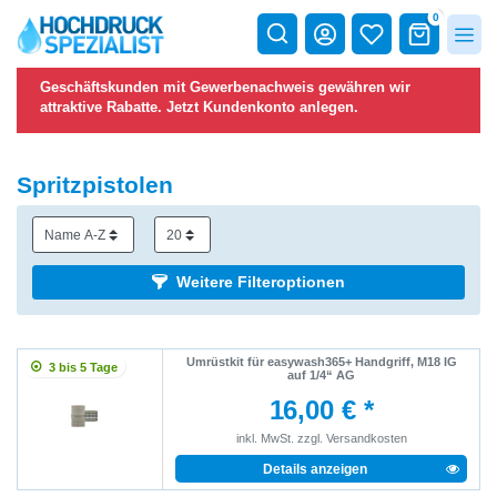
0
Geschäftskunden mit Gewerbenachweis gewähren wir
attraktive Rabatte.
Jetzt Kundenkonto anlegen.
Spritzpistolen
Weitere Filteroptionen
Umrüstkit für easywash365+ Handgriff, M18 IG
3 bis 5 Tage
auf 1/4“ AG
16,00 € *
inkl. MwSt.
zzgl.
Versandkosten
Details anzeigen