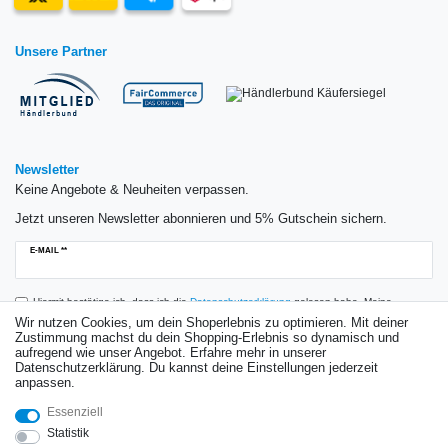
Unsere Partner
Newsletter
Keine Angebote & Neuheiten verpassen.
Jetzt unseren Newsletter abonnieren und 5% Gutschein sichern.
Newsletter
E-MAIL **
Honig
Hiermit bestätige ich, dass ich die
Daten­schutz­erklärung
gelesen habe. Meine
Einwilligung kann ich jederzeit widerrufen.**
Wir nutzen Cookies, um dein Shoperlebnis zu optimieren. Mit deiner
Zustimmung machst du dein Shopping-Erlebnis so dynamisch und
aufregend wie unser Angebot. Erfahre mehr in unserer
Abonnieren
Datenschutzerklärung. Du kannst deine Einstellungen jederzeit
anpassen.
** Hierbei handelt es sich um ein Pflichtfeld.
Essenziell
Bewertungen
Statistik