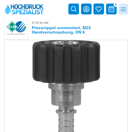
0
R+M de Wit
Pressnippel vormontiert, M22
Handverschraubung, DN 6