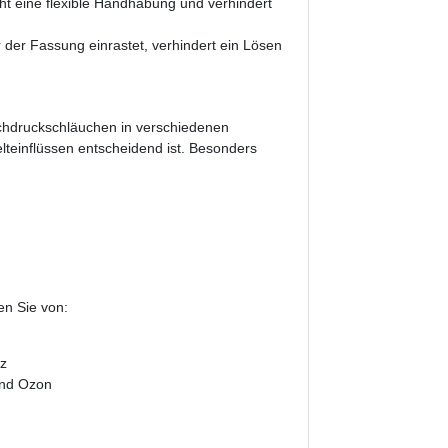
t eine flexible Handhabung und verhindert
r der Fassung einrastet, verhindert ein Lösen
.
Hochdruckschläuchen in verschiedenen
einflüssen entscheidend ist. Besonders
en Sie von:
z
und Ozon