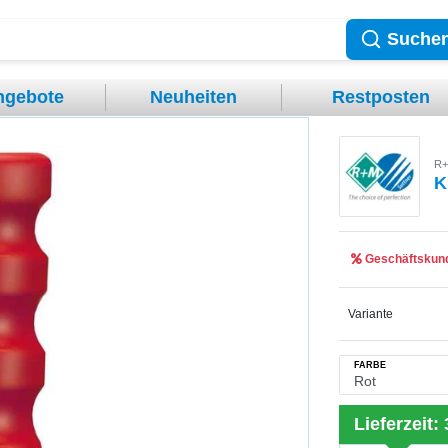
Suche
ngebote
Neuheiten
Restposten
R+
K
Geschäftskund
Variante
FARBE
Lieferzeit: