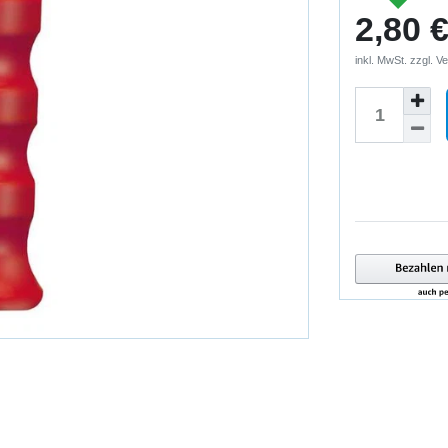
2,80 
inkl. MwSt. zzgl.
Ve