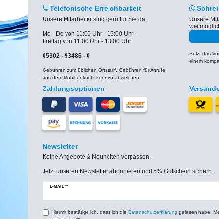
Telefonische Erreichbarkeit
Schrei
Unsere Mitarbeiter sind gern für Sie da.
Unsere Mit
wie möglic
Mo - Do von 11:00 Uhr - 15:00 Uhr
Freitag von 11:00 Uhr - 13:00 Uhr
Setzt das V
05302 - 93486 - 0
einem kompat
Gebühren zum üblichen Ortstarif. Gebühren für Anrufe
aus dem Mobilfunknetz können abweichen.
Zahlungsoptionen
Versand
Newsletter
Keine Angebote & Neuheiten verpassen.
Jetzt unseren Newsletter abonnieren und 5% Gutschein sichern.
Newsletter
E-MAIL **
Honig
Hiermit bestätige ich, dass ich die
Daten­schutz­erklärung
gelesen habe. Mein