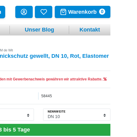
Warenkorb
n
0
Unser Blog
Kontakt
M de Wit
nickschutz gewellt, DN 10, Rot, Elastomer
en mit Gewerbenachweis gewähren wir attraktive Rabatte.
58445
NENNWEITE
3 bis 5 Tage