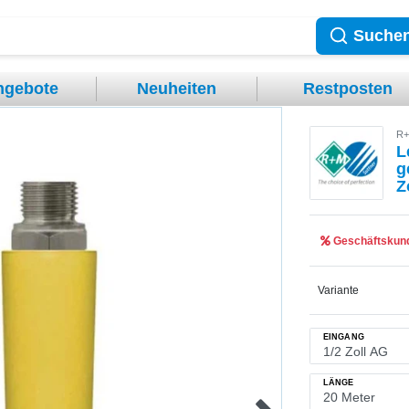
Suche
ngebote
Neuheiten
Restposten
R+
L
g
Z
Geschäftskund
Variante
EINGANG
LÄNGE