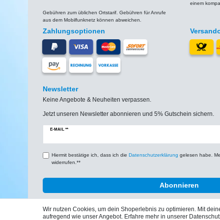
einem kompat
Gebühren zum üblichen Ortstarif. Gebühren für Anrufe
aus dem Mobilfunknetz können abweichen.
Zahlungsoptionen
Versand
Newsletter
Keine Angebote & Neuheiten verpassen.
Jetzt unseren Newsletter abonnieren und 5% Gutschein sichern.
Newsletter
E-MAIL **
Honig
Hiermit bestätige ich, dass ich die
Daten­schutz­erklärung
gelesen habe. Mein
widerrufen.**
Abonnieren
Wir nutzen Cookies, um dein Shoperlebnis zu optimieren. Mit de
aufregend wie unser Angebot. Erfahre mehr in unserer Datenschut