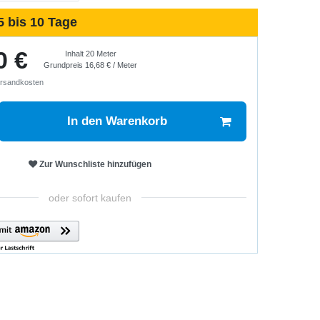
5 bis 10 Tage
0 €
Inhalt
20
Meter
Grundpreis
16,68 € / Meter
rsandkosten
In den Warenkorb
Zur Wunschliste hinzufügen
oder sofort kaufen