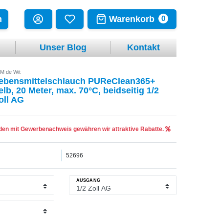
Warenkorb
n
0
Unser Blog
Kontakt
M de Wit
ebensmittelschlauch PUReClean365+
elb, 20 Meter, max. 70°C, beidseitig 1/2
oll AG
en mit Gewerbenachweis gewähren wir attraktive Rabatte.
52696
AUSGANG