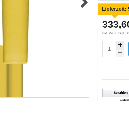
Lieferzeit:
333,6
inkl. MwSt. zzgl.
Ve