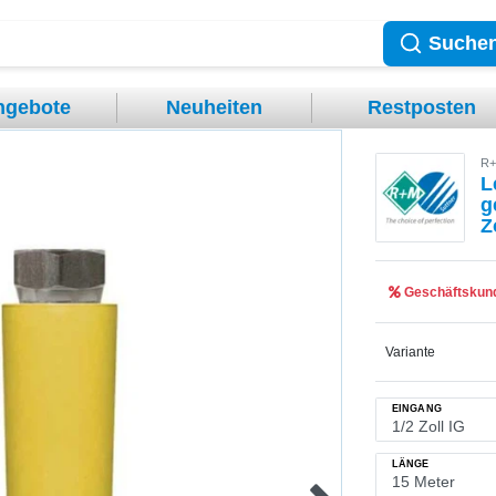
Suche
ngebote
Neuheiten
Restposten
R+
L
g
Z
Geschäftskund
Variante
EINGANG
LÄNGE