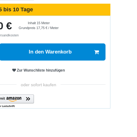
5 bis 10 Tage
0 €
Inhalt
15
Meter
Grundpreis
17,75 € / Meter
rsandkosten
In den Warenkorb
Zur Wunschliste hinzufügen
oder sofort kaufen