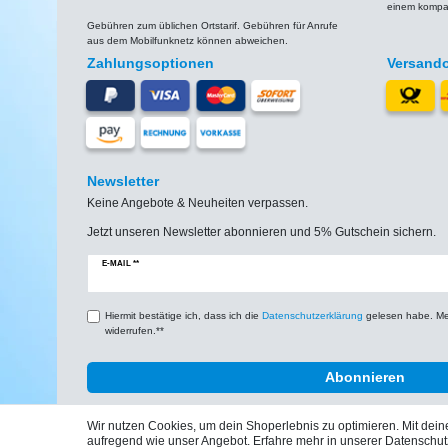
einem kompat
Gebühren zum üblichen Ortstarif. Gebühren für Anrufe
aus dem Mobilfunknetz können abweichen.
Zahlungsoptionen
Versand
Newsletter
Keine Angebote & Neuheiten verpassen.
Jetzt unseren Newsletter abonnieren und 5% Gutschein sichern.
Newsletter
E-MAIL **
Honig
Hiermit bestätige ich, dass ich die
Daten­schutz­erklärung
gelesen habe. Mein
widerrufen.**
Abonnieren
Wir nutzen Cookies, um dein Shoperlebnis zu optimieren. Mit de
aufregend wie unser Angebot. Erfahre mehr in unserer Datenschut