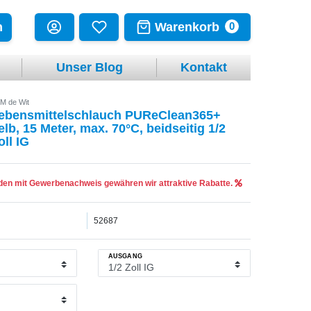
Warenkorb
n
0
Unser Blog
Kontakt
M de Wit
ebensmittelschlauch PUReClean365+
elb, 15 Meter, max. 70°C, beidseitig 1/2
oll IG
en mit Gewerbenachweis gewähren wir attraktive Rabatte.
52687
AUSGANG