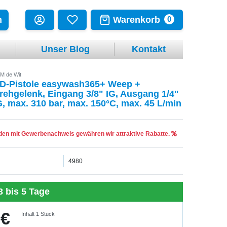
Warenkorb
n
0
Unser Blog
Kontakt
M de Wit
D-Pistole easywash365+ Weep +
rehgelenk, Eingang 3/8" IG, Ausgang 1/4"
G, max. 310 bar, max. 150°C, max. 45 L/min
en mit Gewerbenachweis gewähren wir attraktive Rabatte.
4980
3 bis 5 Tage
 €
Inhalt
1
Stück