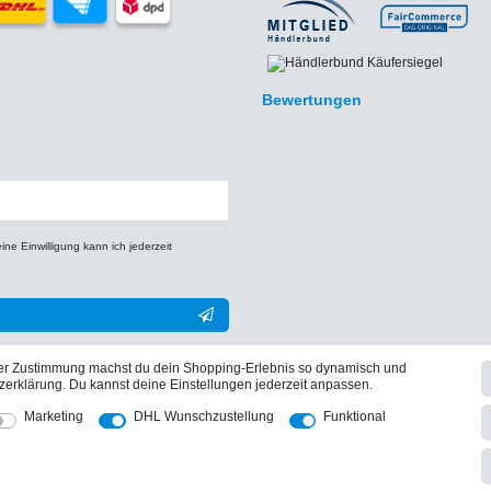
Bewertungen
e Einwilligung kann ich jederzeit
** Hierbei handelt es sich um ein Pflichtfeld.
iner Zustimmung machst du dein Shopping-Erlebnis so dynamisch und
zerklärung. Du kannst deine Einstellungen jederzeit anpassen.
Marketing
DHL Wunschzustellung
Funktional
Vertrag widerrufen
Daten­schutz­erklärung
AGB
Widerrufs­recht
.