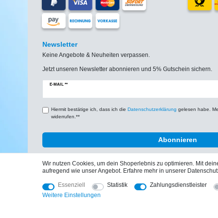
Newsletter
Keine Angebote & Neuheiten verpassen.
Jetzt unseren Newsletter abonnieren und 5% Gutschein sichern.
Newsletter
E-MAIL **
Honig
Hiermit bestätige ich, dass ich die
Daten­schutz­erklärung
gelesen habe. Mein
widerrufen.**
Abonnieren
Wir nutzen Cookies, um dein Shoperlebnis zu optimieren. Mit de
aufregend wie unser Angebot. Erfahre mehr in unserer Datenschut
Essenziell
Statistik
Zahlungsdienstleister
Impressum
Weitere Einstellungen
Copyright © 2025 by Hochdruckspezialist. Alle Rechte vorbehalten