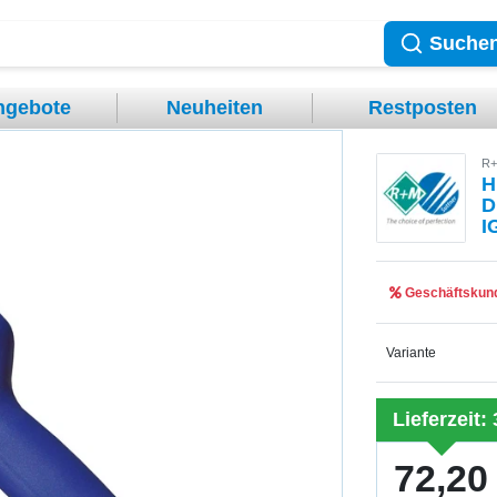
Suche
ngebote
Neuheiten
Restposten
R+
H
D
I
Geschäftskund
Variante
Lieferzeit:
72,20