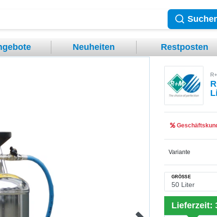
Suche
ngebote
Neuheiten
Restposten
R+
R
L
Geschäftskund
Variante
GRÖSSE
Lieferzeit: