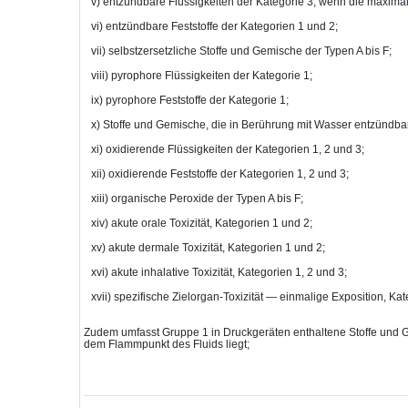
v) entzündbare Flüssigkeiten der Kategorie 3, wenn die maxima
vi) entzündbare Feststoffe der Kategorien 1 und 2;
vii) selbstzersetzliche Stoffe und Gemische der Typen A bis F;
viii) pyrophore Flüssigkeiten der Kategorie 1;
ix) pyrophore Feststoffe der Kategorie 1;
x) Stoffe und Gemische, die in Berührung mit Wasser entzündbar
xi) oxidierende Flüssigkeiten der Kategorien 1, 2 und 3;
xii) oxidierende Feststoffe der Kategorien 1, 2 und 3;
xiii) organische Peroxide der Typen A bis F;
xiv) akute orale Toxizität, Kategorien 1 und 2;
xv) akute dermale Toxizität, Kategorien 1 und 2;
xvi) akute inhalative Toxizität, Kategorien 1, 2 und 3;
xvii) spezifische Zielorgan-Toxizität — einmalige Exposition, Kat
Zudem umfasst Gruppe 1 in Druckgeräten enthaltene Stoffe und 
dem Flammpunkt des Fluids liegt;