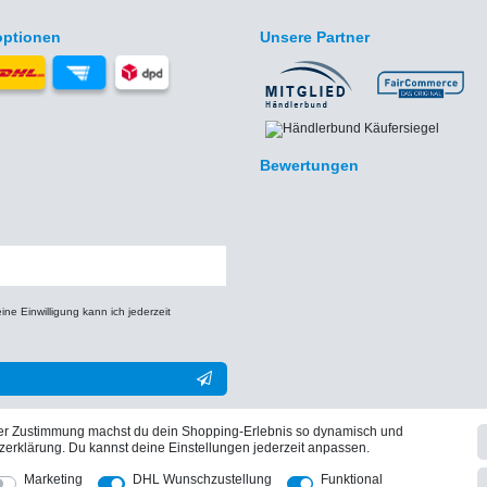
optionen
Unsere Partner
Bewertungen
e Einwilligung kann ich jederzeit
** Hierbei handelt es sich um ein Pflichtfeld.
iner Zustimmung machst du dein Shopping-Erlebnis so dynamisch und
zerklärung. Du kannst deine Einstellungen jederzeit anpassen.
Marketing
DHL Wunschzustellung
Funktional
Vertrag widerrufen
Daten­schutz­erklärung
AGB
Widerrufs­recht