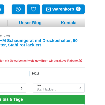
Warenkorb
n
0
Unser Blog
Kontakt
M de Wit
+M Schaumgerät mit Druckbehälter, 50
iter, Stahl rot lackiert
en mit Gewerbenachweis gewähren wir attraktive Rabatte.
36118
TYP
3 bis 5 Tage