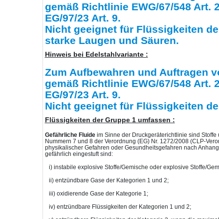
gemäß Richtlinie EWG/67/548 Art. 2,
EG/97/23 Art. 9.
Nicht geeignet für Flüssigkeiten 
starke Laugen und Säuren.
Hinweis bei Edelstahlvariante :
Zum Aufbewahren und Auftragen vo
gemäß Richtlinie EWG/67/548 Art. 2,
EG/97/23 Art. 9.
Nicht geeignet für Flüssigkeiten de
Flüssigkeiten der Gruppe 1 umfassen :
Gefährliche Fluide
im Sinne der Druckgeräterichtlinie sind Stoffe
Nummern 7 und 8 der Verordnung (EG) Nr. 1272/2008 (CLP-Vero
physikalischer Gefahren oder Gesundheitsgefahren nach Anhang I
gefährlich eingestuft sind:
i) instabile explosive Stoffe/Gemische oder explosive Stoffe/Gemi
ii) entzündbare Gase der Kategorien 1 und 2;
iii) oxidierende Gase der Kategorie 1;
iv) entzündbare Flüssigkeiten der Kategorien 1 und 2;