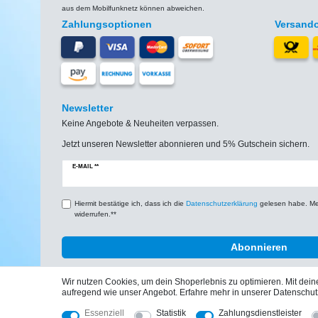
aus dem Mobilfunknetz können abweichen.
Zahlungsoptionen
Versand
Newsletter
Keine Angebote & Neuheiten verpassen.
Jetzt unseren Newsletter abonnieren und 5% Gutschein sichern.
Newsletter
E-MAIL **
Honig
Hiermit bestätige ich, dass ich die
Daten­schutz­erklärung
gelesen habe. Mein
widerrufen.**
Abonnieren
Wir nutzen Cookies, um dein Shoperlebnis zu optimieren. Mit de
aufregend wie unser Angebot. Erfahre mehr in unserer Datenschut
Essenziell
Statistik
Zahlungsdienstleister
Impressum