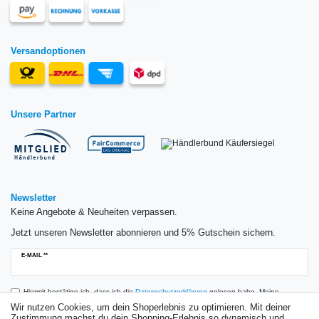
Versandoptionen
Unsere Partner
Newsletter
Keine Angebote & Neuheiten verpassen.
Jetzt unseren Newsletter abonnieren und 5% Gutschein sichern.
Newsletter
E-MAIL **
Honig
Hiermit bestätige ich, dass ich die
Daten­schutz­erklärung
gelesen habe. Meine
Einwilligung kann ich jederzeit widerrufen.**
Wir nutzen Cookies, um dein Shoperlebnis zu optimieren. Mit deiner
Zustimmung machst du dein Shopping-Erlebnis so dynamisch und