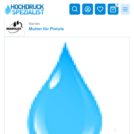
0
Marolex
Mutter für Pistole