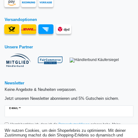
Versandoptionen
Unsere Partner
Newsletter
Keine Angebote & Neuheiten verpassen.
Jetzt unseren Newsletter abonnieren und 5% Gutschein sichern.
Newsletter
E-MAIL **
Honig
Hiermit bestätige ich, dass ich die
Daten­schutz­erklärung
gelesen habe. Meine
Einwilligung kann ich jederzeit widerrufen.**
Wir nutzen Cookies, um dein Shoperlebnis zu optimieren. Mit deiner
Zustimmung machst du dein Shopping-Erlebnis so dynamisch und