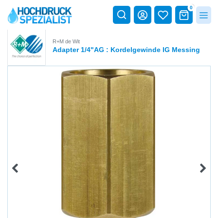
0
R+M de Wit
Adapter 1/4"AG : Kordelgewinde IG Messing