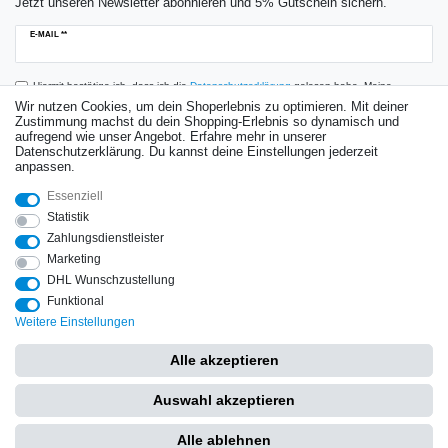
Jetzt unseren Newsletter abonnieren und 5% Gutschein sichern.
Newsletter
E-MAIL **
Honig
Hiermit bestätige ich, dass ich die
Daten­schutz­erklärung
gelesen habe. Meine
Einwilligung kann ich jederzeit widerrufen.**
Wir nutzen Cookies, um dein Shoperlebnis zu optimieren. Mit deiner
Zustimmung machst du dein Shopping-Erlebnis so dynamisch und
aufregend wie unser Angebot. Erfahre mehr in unserer
Abonnieren
Datenschutzerklärung. Du kannst deine Einstellungen jederzeit
anpassen.
** Hierbei handelt es sich um ein Pflichtfeld.
Essenziell
Bewertungen
Statistik
Zahlungsdienstleister
Marketing
DHL Wunschzustellung
Impressum
Daten­schutz­erklärung
AGB
Widerrufs­recht
Funktional
Weitere Einstellungen
Vertrag widerrufen
Kontakt
Alle akzeptieren
Copyright © 2025 by Hochdruckspezialist. Alle Rechte vorbehalten.
Auswahl akzeptieren
Alle ablehnen