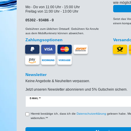
wie möglic
Mo - Do von 11:00 Uhr - 15:00 Uhr
Freitag von 11:00 Uhr - 13:00 Uhr
Setzt das V
05302 - 93486 - 0
einem kompat
Gebühren zum üblichen Ortstarif. Gebühren für Anrufe
aus dem Mobilfunknetz können abweichen.
Zahlungsoptionen
Versand
Newsletter
Keine Angebote & Neuheiten verpassen.
Jetzt unseren Newsletter abonnieren und 5% Gutschein sichern.
Newsletter
E-MAIL **
Honig
Hiermit bestätige ich, dass ich die
Daten­schutz­erklärung
gelesen habe. Mein
widerrufen.**