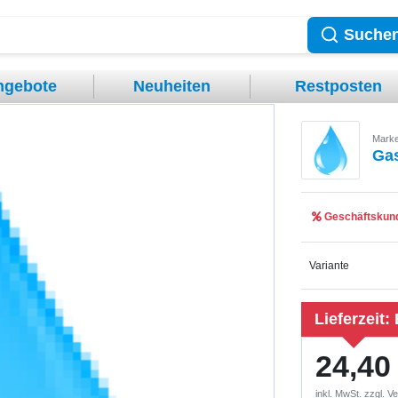
Suche
ngebote
Neuheiten
Restposten
Marke
Gas
Geschäftskund
Variante
Lieferzeit:
24,40
inkl. MwSt. zzgl.
Ve