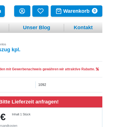
Warenkorb
n
0
Unser Blog
Kontakt
nlos
zug kpl.
en mit Gewerbenachweis gewähren wir attraktive Rabatte.
1092
Bitte Lieferzeit anfragen!
 €
Inhalt
1
Stück
rsandkosten