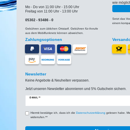
wie möglic
Mo - Do von 11:00 Uhr - 15:00 Uhr
Freitag von 11:00 Uhr - 13:00 Uhr
Setzt das V
05302 - 93486 - 0
einem kompat
Gebühren zum üblichen Ortstarif. Gebühren für Anrufe
aus dem Mobilfunknetz können abweichen.
Zahlungsoptionen
Versand
Newsletter
Keine Angebote & Neuheiten verpassen.
Jetzt unseren Newsletter abonnieren und 5% Gutschein sichern.
Newsletter
E-MAIL **
Honig
Hiermit bestätige ich, dass ich die
Daten­schutz­erklärung
gelesen habe. Mein
widerrufen.**