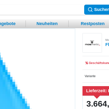
Suche
ngebote
Neuheiten
Restposten
Mo
F
Geschäftskund
Variante
Lieferzeit:
3.664