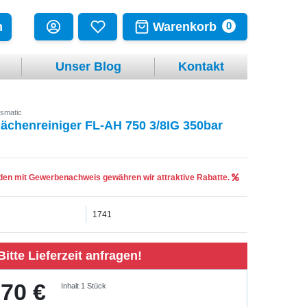
Warenkorb
n
0
Unser Blog
Kontakt
smatic
lächenreiniger FL-AH 750 3/8IG 350bar
en mit Gewerbenachweis gewähren wir attraktive Rabatte.
1741
Bitte Lieferzeit anfragen!
,70 €
Inhalt
1
Stück