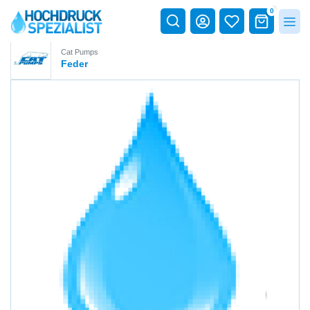
0
Cat Pumps
Feder