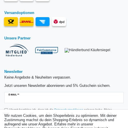
Versandoptionen
Unsere Partner
Newsletter
Keine Angebote & Neuheiten verpassen.
Jetzt unseren Newsletter abonnieren und 5% Gutschein sichern.
Newsletter
E-MAIL **
Honig
Hiermit bestätige ich, dass ich die
Daten­schutz­erklärung
gelesen habe. Meine
Einwilligung kann ich jederzeit widerrufen.**
Wir nutzen Cookies, um dein Shoperlebnis zu optimieren. Mit deiner
Zustimmung machst du dein Shopping-Erlebnis so dynamisch und
aufregend wie unser Angebot. Erfahre mehr in unserer
Abonnieren