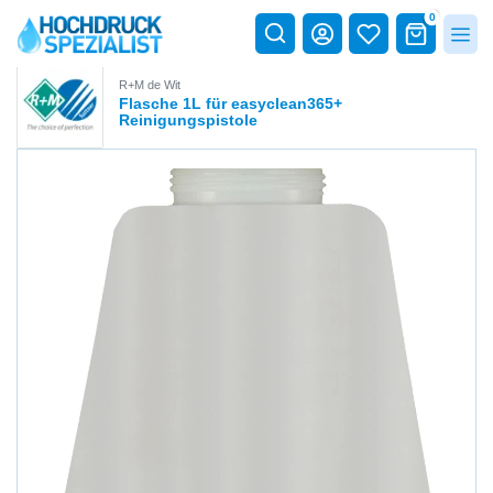
0
R+M de Wit
Flasche 1L für easyclean365+
Reinigungspistole