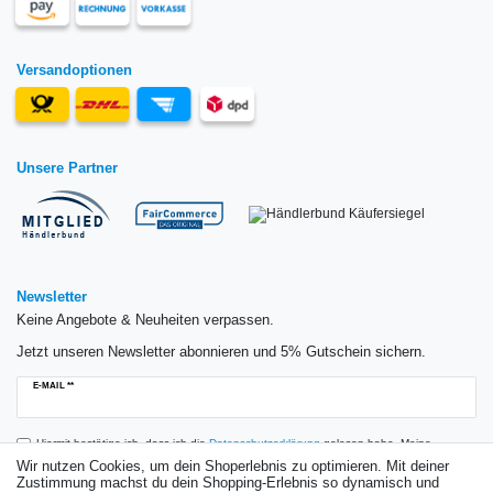
Versandoptionen
Unsere Partner
Newsletter
Keine Angebote & Neuheiten verpassen.
Jetzt unseren Newsletter abonnieren und 5% Gutschein sichern.
Newsletter
E-MAIL **
Honig
Hiermit bestätige ich, dass ich die
Daten­schutz­erklärung
gelesen habe. Meine
Einwilligung kann ich jederzeit widerrufen.**
Wir nutzen Cookies, um dein Shoperlebnis zu optimieren. Mit deiner
Zustimmung machst du dein Shopping-Erlebnis so dynamisch und