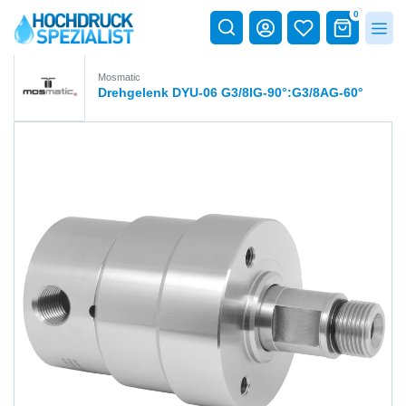
0
Mosmatic
Drehgelenk DYU-06 G3/8IG-90°:G3/8AG-60°