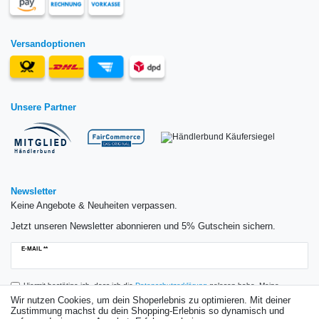
Versandoptionen
Unsere Partner
Newsletter
Keine Angebote & Neuheiten verpassen.
Jetzt unseren Newsletter abonnieren und 5% Gutschein sichern.
Newsletter
E-MAIL **
Honig
Hiermit bestätige ich, dass ich die
Daten­schutz­erklärung
gelesen habe. Meine
Einwilligung kann ich jederzeit widerrufen.**
Wir nutzen Cookies, um dein Shoperlebnis zu optimieren. Mit deiner
Zustimmung machst du dein Shopping-Erlebnis so dynamisch und