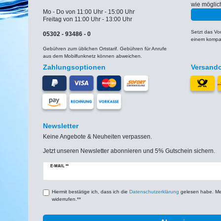
wie möglic
Mo - Do von 11:00 Uhr - 15:00 Uhr
Freitag von 11:00 Uhr - 13:00 Uhr
Setzt das V
05302 - 93486 - 0
einem kompat
Gebühren zum üblichen Ortstarif. Gebühren für Anrufe
aus dem Mobilfunknetz können abweichen.
Zahlungsoptionen
Versand
Newsletter
Keine Angebote & Neuheiten verpassen.
Jetzt unseren Newsletter abonnieren und 5% Gutschein sichern.
Newsletter
E-MAIL **
Honig
Hiermit bestätige ich, dass ich die
Daten­schutz­erklärung
gelesen habe. Mein
widerrufen.**