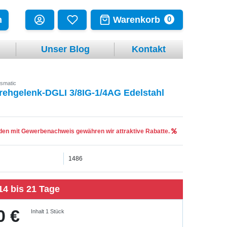
Warenkorb
n
0
Unser Blog
Kontakt
smatic
rehgelenk-DGLI 3/8IG-1/4AG Edelstahl
en mit Gewerbenachweis gewähren wir attraktive Rabatte.
1486
14 bis 21 Tage
0 €
Inhalt
1
Stück