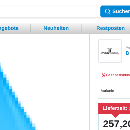
Suche
ngebote
Neuheiten
Restposten
Mo
D
Geschäftskund
Variante
Lieferzeit:
257,2