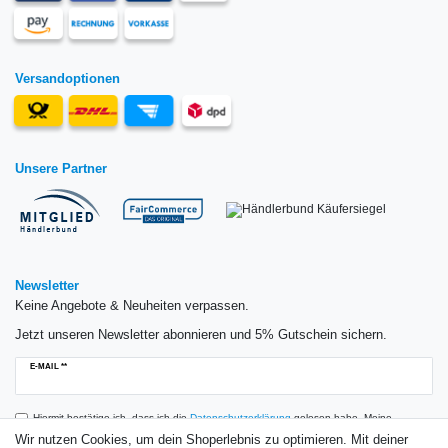
Versandoptionen
Unsere Partner
Newsletter
Keine Angebote & Neuheiten verpassen.
Jetzt unseren Newsletter abonnieren und 5% Gutschein sichern.
Newsletter
E-MAIL **
Honig
Hiermit bestätige ich, dass ich die
Daten­schutz­erklärung
gelesen habe. Meine
Einwilligung kann ich jederzeit widerrufen.**
Wir nutzen Cookies, um dein Shoperlebnis zu optimieren. Mit deiner