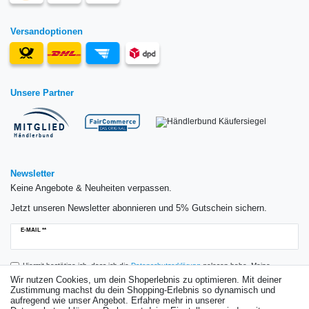
Versandoptionen
Unsere Partner
Newsletter
Keine Angebote & Neuheiten verpassen.
Jetzt unseren Newsletter abonnieren und 5% Gutschein sichern.
Newsletter
E-MAIL **
Honig
Hiermit bestätige ich, dass ich die
Daten­schutz­erklärung
gelesen habe. Meine
Einwilligung kann ich jederzeit widerrufen.**
Wir nutzen Cookies, um dein Shoperlebnis zu optimieren. Mit deiner
Zustimmung machst du dein Shopping-Erlebnis so dynamisch und
aufregend wie unser Angebot. Erfahre mehr in unserer
Abonnieren