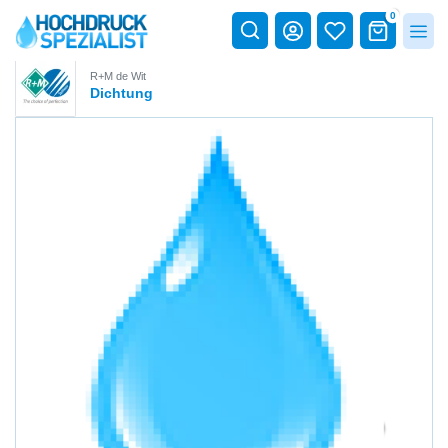
0
R+M de Wit
Dichtung