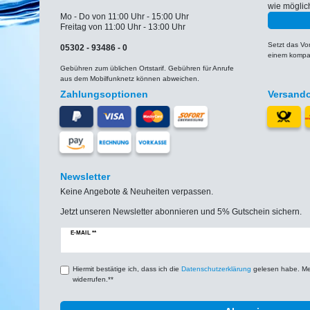
wie möglic
Mo - Do von 11:00 Uhr - 15:00 Uhr
Freitag von 11:00 Uhr - 13:00 Uhr
Setzt das V
05302 - 93486 - 0
einem kompat
Gebühren zum üblichen Ortstarif. Gebühren für Anrufe
aus dem Mobilfunknetz können abweichen.
Zahlungsoptionen
Versand
Newsletter
Keine Angebote & Neuheiten verpassen.
Jetzt unseren Newsletter abonnieren und 5% Gutschein sichern.
Newsletter
E-MAIL **
Honig
Hiermit bestätige ich, dass ich die
Daten­schutz­erklärung
gelesen habe. Mein
widerrufen.**