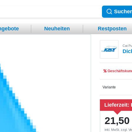
Suche
ngebote
Neuheiten
Restposten
Cat P
Dic
Geschäftskund
Variante
Lieferzeit:
21,50
inkl. MwSt. zzgl.
Ve