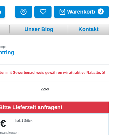
Warenkorb
n
0
Unser Blog
Kontakt
umps
htring
en mit Gewerbenachweis gewähren wir attraktive Rabatte.
2269
Bitte Lieferzeit anfragen!
 €
Inhalt
1
Stück
rsandkosten