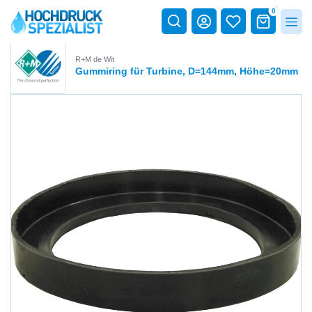
0
R+M de Wit
Gummiring für Turbine, D=144mm, Höhe=20mm