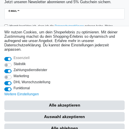
Jetzt unseren Newsletter abonnieren und 5% Gutschein sichern.
Newsletter
E-MAIL **
Honig
Hiermit bestätige ich, dass ich die
Daten­schutz­erklärung
gelesen habe. Meine
Einwilligung kann ich jederzeit widerrufen.**
Wir nutzen Cookies, um dein Shoperlebnis zu optimieren. Mit deiner
Zustimmung machst du dein Shopping-Erlebnis so dynamisch und
aufregend wie unser Angebot. Erfahre mehr in unserer
Abonnieren
Datenschutzerklärung. Du kannst deine Einstellungen jederzeit
anpassen.
** Hierbei handelt es sich um ein Pflichtfeld.
Essenziell
Bewertungen
Statistik
Zahlungsdienstleister
Marketing
DHL Wunschzustellung
Impressum
Daten­schutz­erklärung
AGB
Widerrufs­recht
Funktional
Weitere Einstellungen
Vertrag widerrufen
Kontakt
Alle akzeptieren
Copyright © 2025 by Hochdruckspezialist. Alle Rechte vorbehalten.
Auswahl akzeptieren
Alle ablehnen