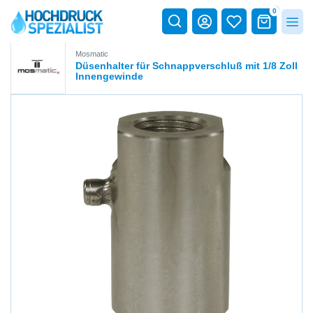
0
Mosmatic
Düsenhalter für Schnappverschluß mit 1/8 Zoll
Innengewinde