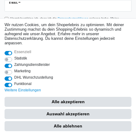
Newsletter
E-MAIL **
Honig
Hiermit bestätige ich, dass ich die
Daten­schutz­erklärung
gelesen habe. Meine
Einwilligung kann ich jederzeit widerrufen.**
Wir nutzen Cookies, um dein Shoperlebnis zu optimieren. Mit deiner
Zustimmung machst du dein Shopping-Erlebnis so dynamisch und
aufregend wie unser Angebot. Erfahre mehr in unserer
Abonnieren
Datenschutzerklärung. Du kannst deine Einstellungen jederzeit
anpassen.
** Hierbei handelt es sich um ein Pflichtfeld.
Essenziell
Bewertungen
Statistik
Zahlungsdienstleister
Marketing
DHL Wunschzustellung
Impressum
Daten­schutz­erklärung
AGB
Widerrufs­recht
Funktional
Weitere Einstellungen
Vertrag widerrufen
Kontakt
Alle akzeptieren
Copyright © 2025 by Hochdruckspezialist. Alle Rechte vorbehalten.
Auswahl akzeptieren
Alle ablehnen