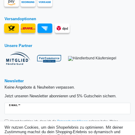
Versandoptionen
Unsere Partner
Newsletter
Keine Angebote & Neuheiten verpassen.
Jetzt unseren Newsletter abonnieren und 5% Gutschein sichern.
Newsletter
E-MAIL **
Honig
Hiermit bestätige ich, dass ich die
Daten­schutz­erklärung
gelesen habe. Meine
Einwilligung kann ich jederzeit widerrufen.**
Wir nutzen Cookies, um dein Shoperlebnis zu optimieren. Mit deiner
Zustimmung machst du dein Shopping-Erlebnis so dynamisch und