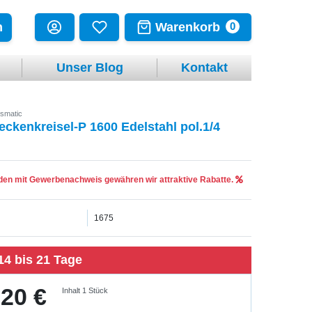
Warenkorb
n
0
Unser Blog
Kontakt
smatic
eckenkreisel-P 1600 Edelstahl pol.1/4
en mit Gewerbenachweis gewähren wir attraktive Rabatte.
1675
14 bis 21 Tage
,20 €
Inhalt
1
Stück