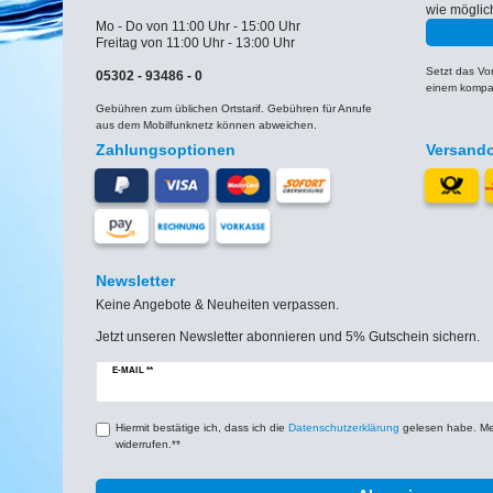
wie möglic
Mo - Do von 11:00 Uhr - 15:00 Uhr
Freitag von 11:00 Uhr - 13:00 Uhr
Setzt das V
05302 - 93486 - 0
einem kompat
Gebühren zum üblichen Ortstarif. Gebühren für Anrufe
aus dem Mobilfunknetz können abweichen.
Zahlungsoptionen
Versand
Newsletter
Keine Angebote & Neuheiten verpassen.
Jetzt unseren Newsletter abonnieren und 5% Gutschein sichern.
Newsletter
E-MAIL **
Honig
Hiermit bestätige ich, dass ich die
Daten­schutz­erklärung
gelesen habe. Mein
widerrufen.**