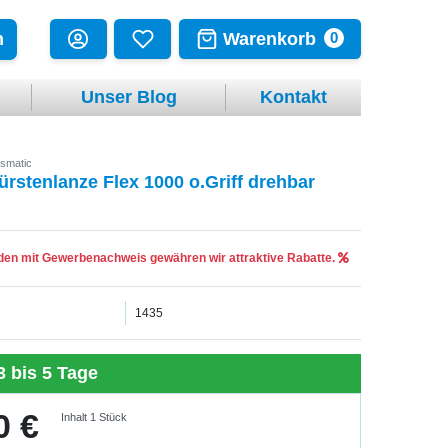
Warenkorb
n
0
Unser Blog
Kontakt
smatic
ürstenlanze Flex 1000 o.Griff drehbar
en mit Gewerbenachweis gewähren wir attraktive Rabatte.
1435
3 bis 5 Tage
0 €
Inhalt
1
Stück