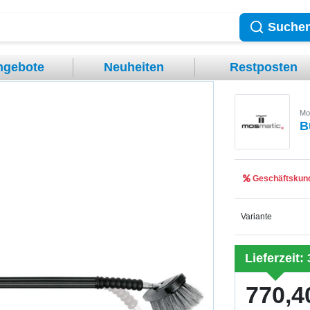
Suche
ngebote
Neuheiten
Restposten
Mo
B
Geschäftskund
Variante
Lieferzeit:
770,4