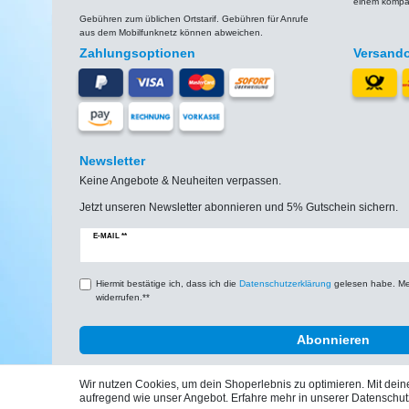
einem kompat
Gebühren zum üblichen Ortstarif. Gebühren für Anrufe
aus dem Mobilfunknetz können abweichen.
Zahlungsoptionen
Versand
Newsletter
Keine Angebote & Neuheiten verpassen.
Jetzt unseren Newsletter abonnieren und 5% Gutschein sichern.
Newsletter
E-MAIL **
Honig
Hiermit bestätige ich, dass ich die
Daten­schutz­erklärung
gelesen habe. Mein
widerrufen.**
Abonnieren
Wir nutzen Cookies, um dein Shoperlebnis zu optimieren. Mit de
aufregend wie unser Angebot. Erfahre mehr in unserer Datenschut