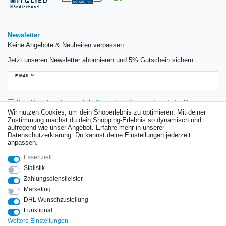
Newsletter
Keine Angebote & Neuheiten verpassen.
Jetzt unseren Newsletter abonnieren und 5% Gutschein sichern.
Newsletter
E-MAIL **
Honig
Hiermit bestätige ich, dass ich die
Daten­schutz­erklärung
gelesen habe. Meine
Einwilligung kann ich jederzeit widerrufen.**
Wir nutzen Cookies, um dein Shoperlebnis zu optimieren. Mit deiner
Zustimmung machst du dein Shopping-Erlebnis so dynamisch und
aufregend wie unser Angebot. Erfahre mehr in unserer
Abonnieren
Datenschutzerklärung. Du kannst deine Einstellungen jederzeit
anpassen.
** Hierbei handelt es sich um ein Pflichtfeld.
Essenziell
Bewertungen
Statistik
Zahlungsdienstleister
Marketing
DHL Wunschzustellung
Impressum
Daten­schutz­erklärung
AGB
Widerrufs­recht
Funktional
Weitere Einstellungen