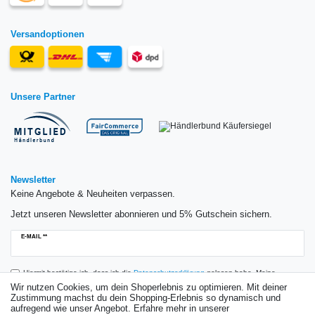
Versandoptionen
Unsere Partner
Newsletter
Keine Angebote & Neuheiten verpassen.
Jetzt unseren Newsletter abonnieren und 5% Gutschein sichern.
Newsletter
E-MAIL **
Honig
Hiermit bestätige ich, dass ich die
Daten­schutz­erklärung
gelesen habe. Meine
Einwilligung kann ich jederzeit widerrufen.**
Wir nutzen Cookies, um dein Shoperlebnis zu optimieren. Mit deiner
Zustimmung machst du dein Shopping-Erlebnis so dynamisch und
aufregend wie unser Angebot. Erfahre mehr in unserer