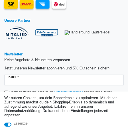
Unsere Partner
Newsletter
Keine Angebote & Neuheiten verpassen.
Jetzt unseren Newsletter abonnieren und 5% Gutschein sichern.
Newsletter
E-MAIL **
Honig
Hiermit bestätige ich, dass ich die
Daten­schutz­erklärung
gelesen habe. Meine
Einwilligung kann ich jederzeit widerrufen.**
Wir nutzen Cookies, um dein Shoperlebnis zu optimieren. Mit deiner
Zustimmung machst du dein Shopping-Erlebnis so dynamisch und
aufregend wie unser Angebot. Erfahre mehr in unserer
Abonnieren
Datenschutzerklärung. Du kannst deine Einstellungen jederzeit
anpassen.
** Hierbei handelt es sich um ein Pflichtfeld.
Essenziell