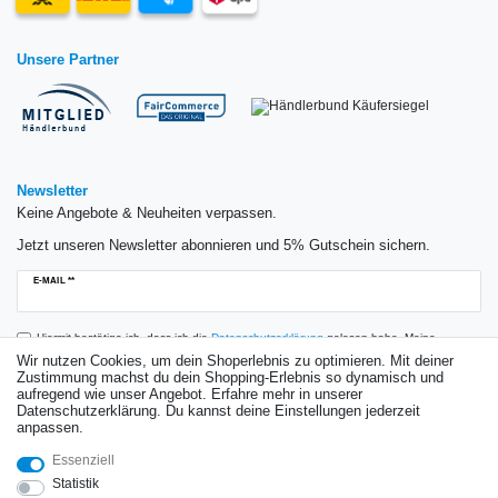
Unsere Partner
Newsletter
Keine Angebote & Neuheiten verpassen.
Jetzt unseren Newsletter abonnieren und 5% Gutschein sichern.
Newsletter
E-MAIL **
Honig
Hiermit bestätige ich, dass ich die
Daten­schutz­erklärung
gelesen habe. Meine
Einwilligung kann ich jederzeit widerrufen.**
Wir nutzen Cookies, um dein Shoperlebnis zu optimieren. Mit deiner
Zustimmung machst du dein Shopping-Erlebnis so dynamisch und
aufregend wie unser Angebot. Erfahre mehr in unserer
Abonnieren
Datenschutzerklärung. Du kannst deine Einstellungen jederzeit
anpassen.
** Hierbei handelt es sich um ein Pflichtfeld.
Essenziell
Bewertungen
Statistik