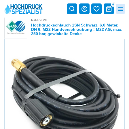
0
R+M de Wit
Hochdruckschlauch 1SN Schwarz, 6.0 Meter,
DN 6, M22 Handverschraubung : M22 AG, max.
250 bar, gewickelte Decke