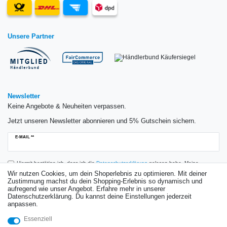
Unsere Partner
Newsletter
Keine Angebote & Neuheiten verpassen.
Jetzt unseren Newsletter abonnieren und 5% Gutschein sichern.
Newsletter
E-MAIL **
Honig
Hiermit bestätige ich, dass ich die
Daten­schutz­erklärung
gelesen habe. Meine
Einwilligung kann ich jederzeit widerrufen.**
Wir nutzen Cookies, um dein Shoperlebnis zu optimieren. Mit deiner
Zustimmung machst du dein Shopping-Erlebnis so dynamisch und
aufregend wie unser Angebot. Erfahre mehr in unserer
Abonnieren
Datenschutzerklärung. Du kannst deine Einstellungen jederzeit
anpassen.
** Hierbei handelt es sich um ein Pflichtfeld.
Essenziell