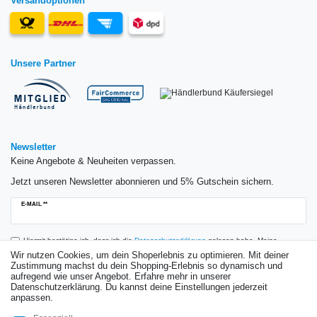
Versandoptionen
Unsere Partner
Newsletter
Keine Angebote & Neuheiten verpassen.
Jetzt unseren Newsletter abonnieren und 5% Gutschein sichern.
Newsletter
E-MAIL **
Honig
Hiermit bestätige ich, dass ich die
Daten­schutz­erklärung
gelesen habe. Meine
Einwilligung kann ich jederzeit widerrufen.**
Wir nutzen Cookies, um dein Shoperlebnis zu optimieren. Mit deiner
Zustimmung machst du dein Shopping-Erlebnis so dynamisch und
aufregend wie unser Angebot. Erfahre mehr in unserer
Abonnieren
Datenschutzerklärung. Du kannst deine Einstellungen jederzeit
anpassen.
** Hierbei handelt es sich um ein Pflichtfeld.