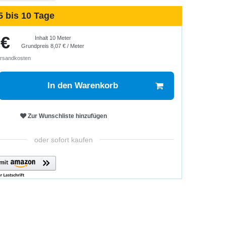
5 bis 10 Tage
 €
Inhalt
10
Meter
Grundpreis
8,07 € / Meter
rsandkosten
In den Warenkorb
Zur Wunschliste hinzufügen
oder sofort kaufen