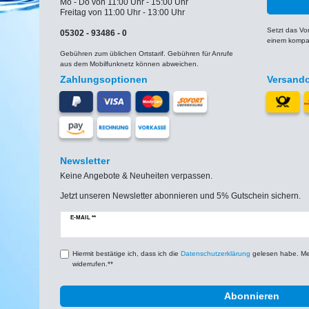
Mo - Do von 11:00 Uhr - 15:00 Uhr
Freitag von 11:00 Uhr - 13:00 Uhr
Setzt das V
05302 - 93486 - 0
einem kompat
Gebühren zum üblichen Ortstarif. Gebühren für Anrufe
aus dem Mobilfunknetz können abweichen.
Zahlungsoptionen
Versand
Newsletter
Keine Angebote & Neuheiten verpassen.
Jetzt unseren Newsletter abonnieren und 5% Gutschein sichern.
Newsletter
E-MAIL **
Honig
Hiermit bestätige ich, dass ich die
Daten­schutz­erklärung
gelesen habe. Mein
widerrufen.**
Abonnieren