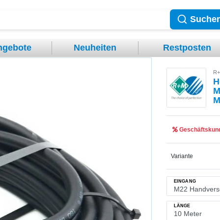
Suche
ngebote
Neuheiten
Restposten
R+
H
M
M
Geschäftskund
Variante
EINGANG
LÄNGE