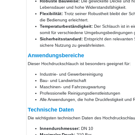
Robuste Bauweise:
Die gewickelte Decke und ho
Lebensdauer und hohe Widerstandsfähigkeit.
Flexibilität:
Trotz seiner Robustheit bleibt der Sc
die Bedienung erleichtert.
Temperaturbeständigkeit:
Der Schlauch ist in e
somit für verschiedene Umgebungsbedingungen g
Sicherheitsstandard:
Entspricht den relevanten 
sichere Nutzung zu gewährleisten.
Anwendungsbereiche
Dieser Hochdruckschlauch ist besonders geeignet für:
Industrie- und Gewerbereinigung
Bau- und Landwirtschaft
Maschinen- und Fahrzeugwartung
Professionelle Reinigungsdienstleistungen
Alle Anwendungen, die hohe Druckfestigkeit und R
Technische Daten
Die wichtigsten technischen Daten des Hochdruckschlau
Innendurchmesser:
DN 10
Maximaler Druck:
210 Bar