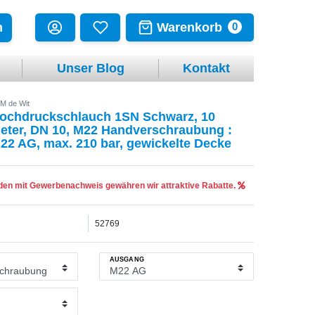
Warenkorb
n
0
Unser Blog
Kontakt
M de Wit
ochdruckschlauch 1SN Schwarz, 10
eter, DN 10, M22 Handverschraubung :
22 AG, max. 210 bar, gewickelte Decke
en mit Gewerbenachweis gewähren wir attraktive Rabatte.
52769
AUSGANG